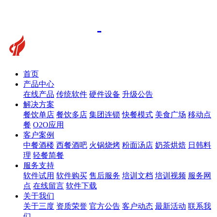
首页
产品中心
在线产品
传统软件
硬件设备
升级公告
解决方案
餐饮单店
餐饮多店
集团连锁
快餐模式
美食广场
移动点
餐
O2O应用
客户案例
中餐酒楼
西餐酒吧
火锅烧烤
粉面汤店
奶茶烘焙
日韩料
理
轻餐简餐
服务支持
软件试用
软件购买
售后服务
培训文档
培训视频
服务网
点
在线留言
软件下载
关于我们
关于三度
资质荣誉
官方公告
客户动态
最新活动
联系我
们