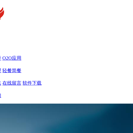
餐
O2O应用
理
轻餐简餐
点
在线留言
软件下载
们