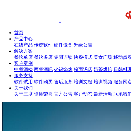
首页
产品中心
在线产品
传统软件
硬件设备
升级公告
解决方案
餐饮单店
餐饮多店
集团连锁
快餐模式
美食广场
移动点
客户案例
中餐酒楼
西餐酒吧
火锅烧烤
粉面汤店
奶茶烘焙
日韩料
服务支持
软件试用
软件购买
售后服务
培训文档
培训视频
服务网
关于我们
关于三度
资质荣誉
官方公告
客户动态
最新活动
联系我