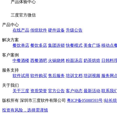
产品体验中心
三度官方微信
产品中心
在线产品
传统软件
硬件设备
升级公告
解决方案
餐饮单店
餐饮多店
集团连锁
快餐模式
美食广场
移动点
客户案例
中餐酒楼
西餐酒吧
火锅烧烤
粉面汤店
奶茶烘焙
日韩料
服务支持
软件试用
软件购买
售后服务
培训文档
培训视频
服务网
关于我们
关于三度
资质荣誉
官方公告
客户动态
最新活动
联系我
版权所有 深圳市三度软件有限公司
粤ICP备05088593号
|
站长统
投资有风险，选择需谨慎