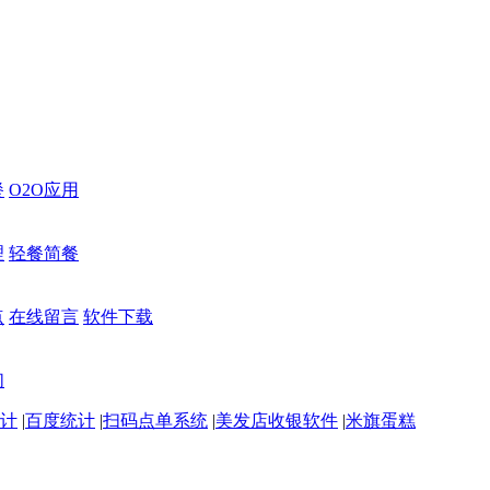
餐
O2O应用
理
轻餐简餐
点
在线留言
软件下载
们
计
|
百度统计
|
扫码点单系统
|
美发店收银软件
|
米旗蛋糕