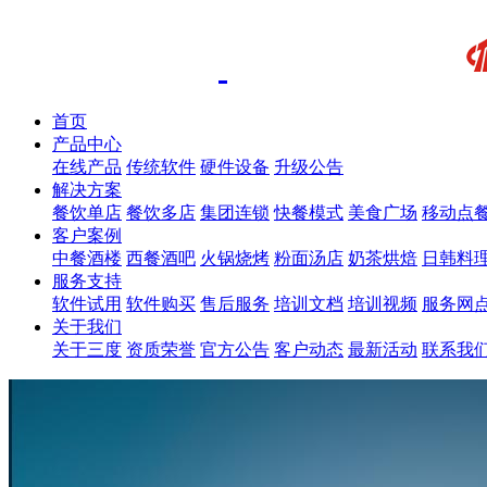
首页
产品中心
在线产品
传统软件
硬件设备
升级公告
解决方案
餐饮单店
餐饮多店
集团连锁
快餐模式
美食广场
移动点
客户案例
中餐酒楼
西餐酒吧
火锅烧烤
粉面汤店
奶茶烘焙
日韩料
服务支持
软件试用
软件购买
售后服务
培训文档
培训视频
服务网
关于我们
关于三度
资质荣誉
官方公告
客户动态
最新活动
联系我