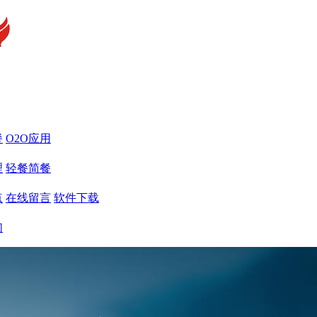
餐
O2O应用
理
轻餐简餐
点
在线留言
软件下载
们