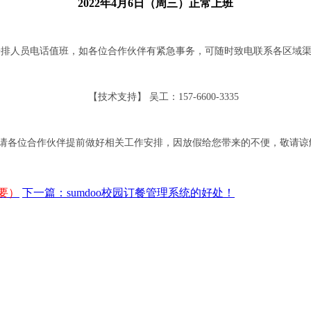
2022年
4
月
6
日（
周三
）
正常
上班
排人员电话值班，如各位合作伙伴有紧急事务，可随时致电联系各区域渠
【
技术支持
】
吴工
：
157-6600-3335
请各位合作伙伴提前做好相关工作安排，因放假给您带来的不便，敬请谅
要）
下一篇：sumdoo校园订餐管理系统的好处！