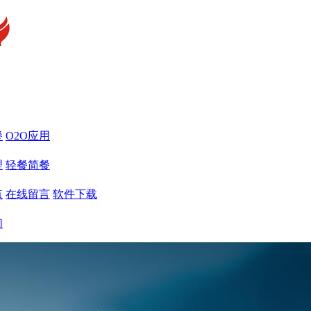
餐
O2O应用
理
轻餐简餐
点
在线留言
软件下载
们