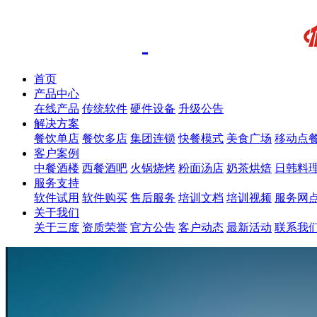
首页
产品中心
在线产品
传统软件
硬件设备
升级公告
解决方案
餐饮单店
餐饮多店
集团连锁
快餐模式
美食广场
移动点
客户案例
中餐酒楼
西餐酒吧
火锅烧烤
粉面汤店
奶茶烘焙
日韩料
服务支持
软件试用
软件购买
售后服务
培训文档
培训视频
服务网
关于我们
关于三度
资质荣誉
官方公告
客户动态
最新活动
联系我