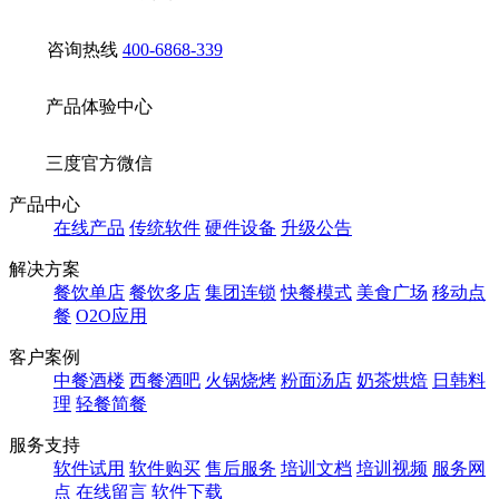
咨询热线
400-6868-339
产品体验中心
三度官方微信
产品中心
在线产品
传统软件
硬件设备
升级公告
解决方案
餐饮单店
餐饮多店
集团连锁
快餐模式
美食广场
移动点
餐
O2O应用
客户案例
中餐酒楼
西餐酒吧
火锅烧烤
粉面汤店
奶茶烘焙
日韩料
理
轻餐简餐
服务支持
软件试用
软件购买
售后服务
培训文档
培训视频
服务网
点
在线留言
软件下载