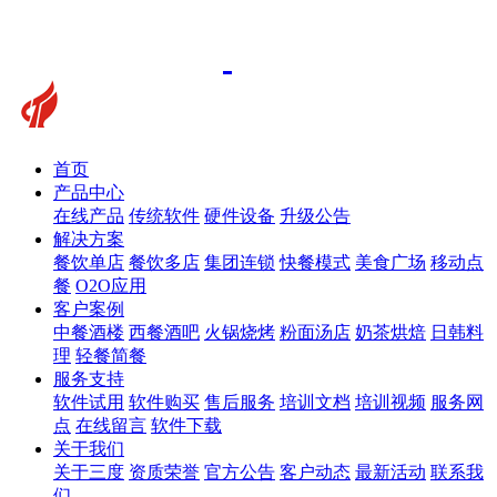
首页
产品中心
在线产品
传统软件
硬件设备
升级公告
解决方案
餐饮单店
餐饮多店
集团连锁
快餐模式
美食广场
移动点
餐
O2O应用
客户案例
中餐酒楼
西餐酒吧
火锅烧烤
粉面汤店
奶茶烘焙
日韩料
理
轻餐简餐
服务支持
软件试用
软件购买
售后服务
培训文档
培训视频
服务网
点
在线留言
软件下载
关于我们
关于三度
资质荣誉
官方公告
客户动态
最新活动
联系我
们