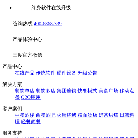
终身软件在线升级
咨询热线
400-6868-339
产品体验中心
三度官方微信
产品中心
在线产品
传统软件
硬件设备
升级公告
解决方案
餐饮单店
餐饮多店
集团连锁
快餐模式
美食广场
移动点
餐
O2O应用
客户案例
中餐酒楼
西餐酒吧
火锅烧烤
粉面汤店
奶茶烘焙
日韩料
理
轻餐简餐
服务支持