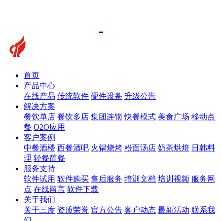
首页
产品中心
在线产品
传统软件
硬件设备
升级公告
解决方案
餐饮单店
餐饮多店
集团连锁
快餐模式
美食广场
移动点
餐
O2O应用
客户案例
中餐酒楼
西餐酒吧
火锅烧烤
粉面汤店
奶茶烘焙
日韩料
理
轻餐简餐
服务支持
软件试用
软件购买
售后服务
培训文档
培训视频
服务网
点
在线留言
软件下载
关于我们
关于三度
资质荣誉
官方公告
客户动态
最新活动
联系我
们