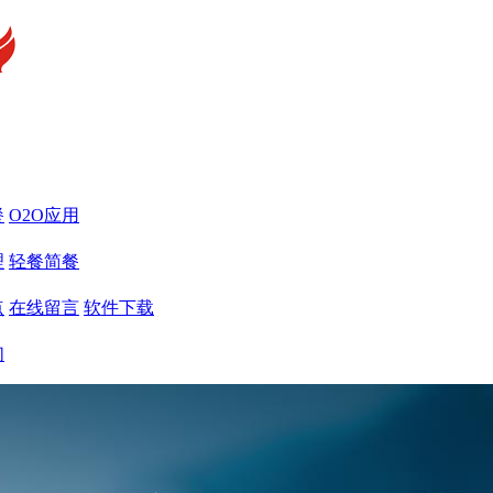
餐
O2O应用
理
轻餐简餐
点
在线留言
软件下载
们