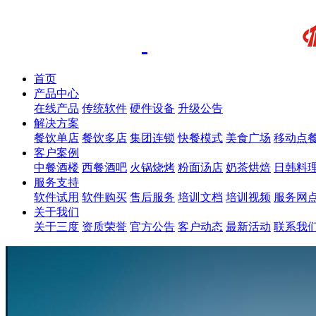
首页
产品中心
在线产品
传统软件
硬件设备
升级公告
解决方案
餐饮单店
餐饮多店
集团连锁
快餐模式
美食广场
移动点
客户案例
中餐酒楼
西餐酒吧
火锅烧烤
粉面汤店
奶茶烘焙
日韩料
服务支持
软件试用
软件购买
售后服务
培训文档
培训视频
服务网
关于我们
关于三度
资质荣誉
官方公告
客户动态
最新活动
联系我