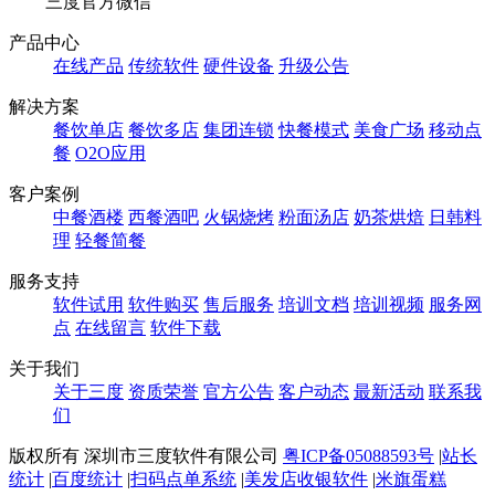
三度官方微信
产品中心
在线产品
传统软件
硬件设备
升级公告
解决方案
餐饮单店
餐饮多店
集团连锁
快餐模式
美食广场
移动点
餐
O2O应用
客户案例
中餐酒楼
西餐酒吧
火锅烧烤
粉面汤店
奶茶烘焙
日韩料
理
轻餐简餐
服务支持
软件试用
软件购买
售后服务
培训文档
培训视频
服务网
点
在线留言
软件下载
关于我们
关于三度
资质荣誉
官方公告
客户动态
最新活动
联系我
们
版权所有 深圳市三度软件有限公司
粤ICP备05088593号
|
站长
统计
|
百度统计
|
扫码点单系统
|
美发店收银软件
|
米旗蛋糕