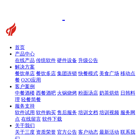
首页
产品中心
在线产品
传统软件
硬件设备
升级公告
解决方案
餐饮单店
餐饮多店
集团连锁
快餐模式
美食广场
移动点
餐
O2O应用
客户案例
中餐酒楼
西餐酒吧
火锅烧烤
粉面汤店
奶茶烘焙
日韩料
理
轻餐简餐
服务支持
软件试用
软件购买
售后服务
培训文档
培训视频
服务网
点
在线留言
软件下载
关于我们
关于三度
资质荣誉
官方公告
客户动态
最新活动
联系我
们