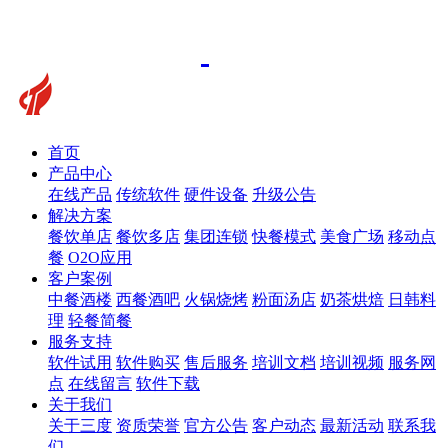
首页
产品中心
在线产品
传统软件
硬件设备
升级公告
解决方案
餐饮单店
餐饮多店
集团连锁
快餐模式
美食广场
移动点
餐
O2O应用
客户案例
中餐酒楼
西餐酒吧
火锅烧烤
粉面汤店
奶茶烘焙
日韩料
理
轻餐简餐
服务支持
软件试用
软件购买
售后服务
培训文档
培训视频
服务网
点
在线留言
软件下载
关于我们
关于三度
资质荣誉
官方公告
客户动态
最新活动
联系我
们