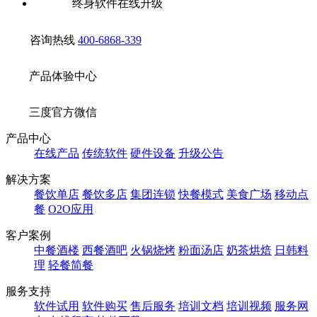
终身软件在线升级
咨询热线
400-6868-339
产品体验中心
三度官方微信
产品中心
在线产品
传统软件
硬件设备
升级公告
解决方案
餐饮单店
餐饮多店
集团连锁
快餐模式
美食广场
移动点
餐
O2O应用
客户案例
中餐酒楼
西餐酒吧
火锅烧烤
粉面汤店
奶茶烘焙
日韩料
理
轻餐简餐
服务支持
软件试用
软件购买
售后服务
培训文档
培训视频
服务网