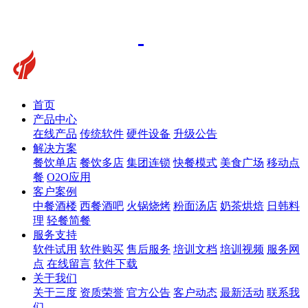
首页
产品中心
在线产品
传统软件
硬件设备
升级公告
解决方案
餐饮单店
餐饮多店
集团连锁
快餐模式
美食广场
移动点
餐
O2O应用
客户案例
中餐酒楼
西餐酒吧
火锅烧烤
粉面汤店
奶茶烘焙
日韩料
理
轻餐简餐
服务支持
软件试用
软件购买
售后服务
培训文档
培训视频
服务网
点
在线留言
软件下载
关于我们
关于三度
资质荣誉
官方公告
客户动态
最新活动
联系我
们