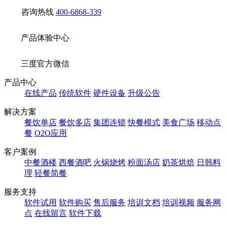
咨询热线
400-6868-339
产品体验中心
三度官方微信
产品中心
在线产品
传统软件
硬件设备
升级公告
解决方案
餐饮单店
餐饮多店
集团连锁
快餐模式
美食广场
移动点
餐
O2O应用
客户案例
中餐酒楼
西餐酒吧
火锅烧烤
粉面汤店
奶茶烘焙
日韩料
理
轻餐简餐
服务支持
软件试用
软件购买
售后服务
培训文档
培训视频
服务网
点
在线留言
软件下载