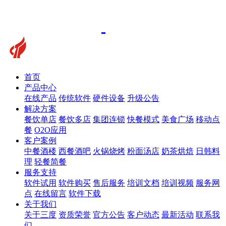
首页
产品中心
在线产品
传统软件
硬件设备
升级公告
解决方案
餐饮单店
餐饮多店
集团连锁
快餐模式
美食广场
移动点
餐
O2O应用
客户案例
中餐酒楼
西餐酒吧
火锅烧烤
粉面汤店
奶茶烘焙
日韩料
理
轻餐简餐
服务支持
软件试用
软件购买
售后服务
培训文档
培训视频
服务网
点
在线留言
软件下载
关于我们
关于三度
资质荣誉
官方公告
客户动态
最新活动
联系我
们