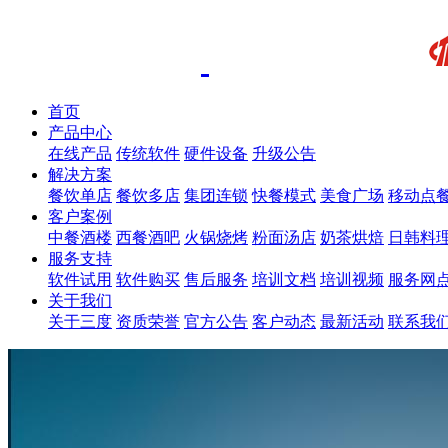
首页
产品中心
在线产品
传统软件
硬件设备
升级公告
解决方案
餐饮单店
餐饮多店
集团连锁
快餐模式
美食广场
移动点
客户案例
中餐酒楼
西餐酒吧
火锅烧烤
粉面汤店
奶茶烘焙
日韩料
服务支持
软件试用
软件购买
售后服务
培训文档
培训视频
服务网
关于我们
关于三度
资质荣誉
官方公告
客户动态
最新活动
联系我