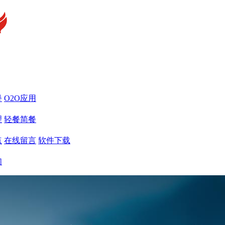
餐
O2O应用
理
轻餐简餐
点
在线留言
软件下载
们