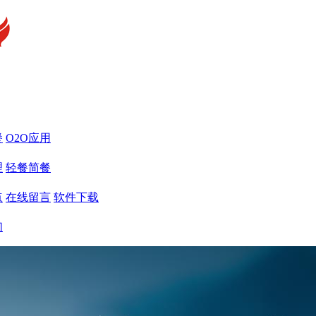
餐
O2O应用
理
轻餐简餐
点
在线留言
软件下载
们