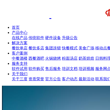
首页
产品中心
在线产品
传统软件
硬件设备
升级公告
解决方案
餐饮单店
餐饮多店
集团连锁
快餐模式
美食广场
移动点
客户案例
中餐酒楼
西餐酒吧
火锅烧烤
粉面汤店
奶茶烘焙
日韩料
服务支持
软件试用
软件购买
售后服务
培训文档
培训视频
服务网
关于我们
关于三度
资质荣誉
官方公告
客户动态
最新活动
联系我