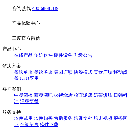
咨询热线
400-6868-339
产品体验中心
三度官方微信
产品中心
在线产品
传统软件
硬件设备
升级公告
解决方案
餐饮单店
餐饮多店
集团连锁
快餐模式
美食广场
移动点
餐
O2O应用
客户案例
中餐酒楼
西餐酒吧
火锅烧烤
粉面汤店
奶茶烘焙
日韩料
理
轻餐简餐
服务支持
软件试用
软件购买
售后服务
培训文档
培训视频
服务网
点
在线留言
软件下载