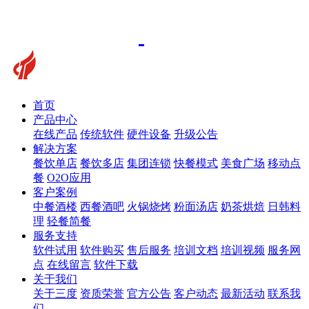
首页
产品中心
在线产品
传统软件
硬件设备
升级公告
解决方案
餐饮单店
餐饮多店
集团连锁
快餐模式
美食广场
移动点
餐
O2O应用
客户案例
中餐酒楼
西餐酒吧
火锅烧烤
粉面汤店
奶茶烘焙
日韩料
理
轻餐简餐
服务支持
软件试用
软件购买
售后服务
培训文档
培训视频
服务网
点
在线留言
软件下载
关于我们
关于三度
资质荣誉
官方公告
客户动态
最新活动
联系我
们