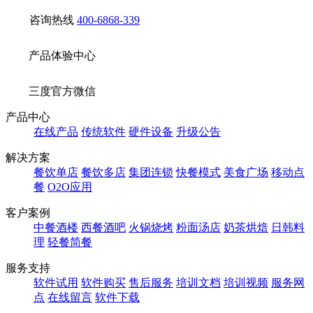
咨询热线
400-6868-339
产品体验中心
三度官方微信
产品中心
在线产品
传统软件
硬件设备
升级公告
解决方案
餐饮单店
餐饮多店
集团连锁
快餐模式
美食广场
移动点
餐
O2O应用
客户案例
中餐酒楼
西餐酒吧
火锅烧烤
粉面汤店
奶茶烘焙
日韩料
理
轻餐简餐
服务支持
软件试用
软件购买
售后服务
培训文档
培训视频
服务网
点
在线留言
软件下载