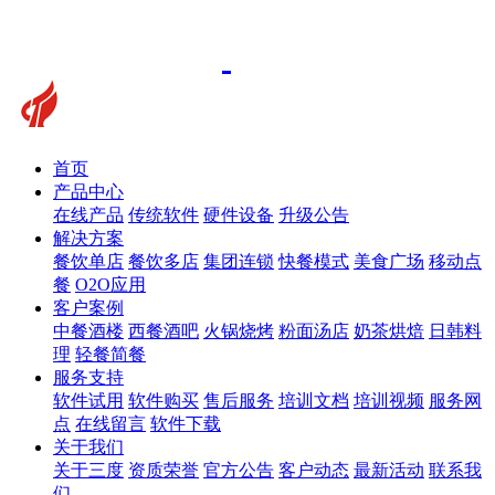
首页
产品中心
在线产品
传统软件
硬件设备
升级公告
解决方案
餐饮单店
餐饮多店
集团连锁
快餐模式
美食广场
移动点
餐
O2O应用
客户案例
中餐酒楼
西餐酒吧
火锅烧烤
粉面汤店
奶茶烘焙
日韩料
理
轻餐简餐
服务支持
软件试用
软件购买
售后服务
培训文档
培训视频
服务网
点
在线留言
软件下载
关于我们
关于三度
资质荣誉
官方公告
客户动态
最新活动
联系我
们