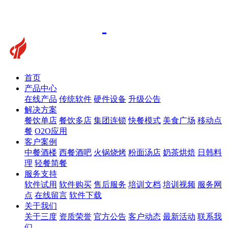
首页
产品中心
在线产品
传统软件
硬件设备
升级公告
解决方案
餐饮单店
餐饮多店
集团连锁
快餐模式
美食广场
移动点
餐
O2O应用
客户案例
中餐酒楼
西餐酒吧
火锅烧烤
粉面汤店
奶茶烘焙
日韩料
理
轻餐简餐
服务支持
软件试用
软件购买
售后服务
培训文档
培训视频
服务网
点
在线留言
软件下载
关于我们
关于三度
资质荣誉
官方公告
客户动态
最新活动
联系我
们