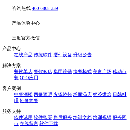
咨询热线
400-6868-339
产品体验中心
三度官方微信
产品中心
在线产品
传统软件
硬件设备
升级公告
解决方案
餐饮单店
餐饮多店
集团连锁
快餐模式
美食广场
移动点
餐
O2O应用
客户案例
中餐酒楼
西餐酒吧
火锅烧烤
粉面汤店
奶茶烘焙
日韩料
理
轻餐简餐
服务支持
软件试用
软件购买
售后服务
培训文档
培训视频
服务网
点
在线留言
软件下载