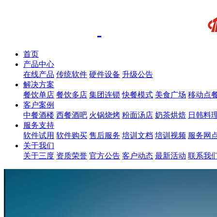
首页
产品中心
在线产品
传统软件
硬件设备
升级公告
解决方案
餐饮单店
餐饮多店
集团连锁
快餐模式
美食广场
移动点
客户案例
中餐酒楼
西餐酒吧
火锅烧烤
粉面汤店
奶茶烘焙
日韩料
服务支持
软件试用
软件购买
售后服务
培训文档
培训视频
服务网
关于我们
关于三度
资质荣誉
官方公告
客户动态
最新活动
联系我