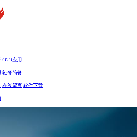
餐
O2O应用
理
轻餐简餐
点
在线留言
软件下载
们