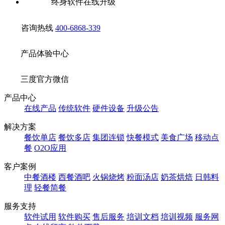
终身软件在线升级
咨询热线
400-6868-339
产品体验中心
三度官方微信
产品中心
在线产品
传统软件
硬件设备
升级公告
解决方案
餐饮单店
餐饮多店
集团连锁
快餐模式
美食广场
移动点
餐
O2O应用
客户案例
中餐酒楼
西餐酒吧
火锅烧烤
粉面汤店
奶茶烘焙
日韩料
理
轻餐简餐
服务支持
软件试用
软件购买
售后服务
培训文档
培训视频
服务网