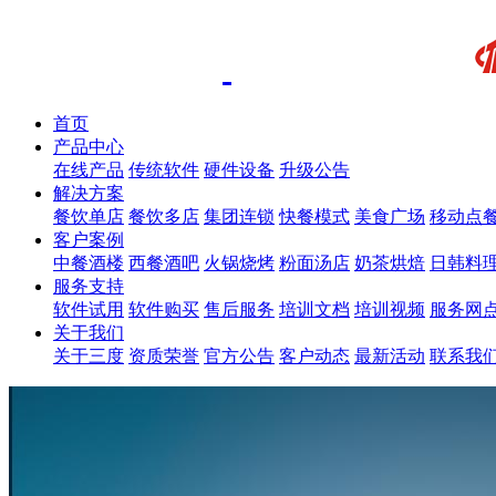
首页
产品中心
在线产品
传统软件
硬件设备
升级公告
解决方案
餐饮单店
餐饮多店
集团连锁
快餐模式
美食广场
移动点
客户案例
中餐酒楼
西餐酒吧
火锅烧烤
粉面汤店
奶茶烘焙
日韩料
服务支持
软件试用
软件购买
售后服务
培训文档
培训视频
服务网
关于我们
关于三度
资质荣誉
官方公告
客户动态
最新活动
联系我