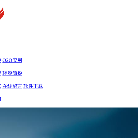
餐
O2O应用
理
轻餐简餐
点
在线留言
软件下载
们