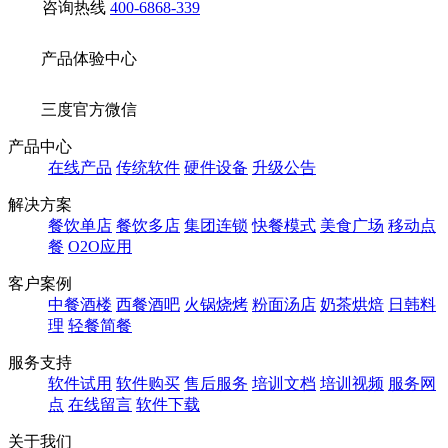
咨询热线
400-6868-339
产品体验中心
三度官方微信
产品中心
在线产品
传统软件
硬件设备
升级公告
解决方案
餐饮单店
餐饮多店
集团连锁
快餐模式
美食广场
移动点
餐
O2O应用
客户案例
中餐酒楼
西餐酒吧
火锅烧烤
粉面汤店
奶茶烘焙
日韩料
理
轻餐简餐
服务支持
软件试用
软件购买
售后服务
培训文档
培训视频
服务网
点
在线留言
软件下载
关于我们