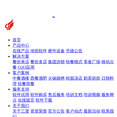
首页
产品中心
在线产品
传统软件
硬件设备
升级公告
解决方案
餐饮单店
餐饮多店
集团连锁
快餐模式
美食广场
移动点
餐
O2O应用
客户案例
中餐酒楼
西餐酒吧
火锅烧烤
粉面汤店
奶茶烘焙
日韩料
理
轻餐简餐
服务支持
软件试用
软件购买
售后服务
培训文档
培训视频
服务网
点
在线留言
软件下载
关于我们
关于三度
资质荣誉
官方公告
客户动态
最新活动
联系我
们