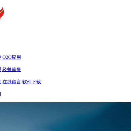
餐
O2O应用
理
轻餐简餐
点
在线留言
软件下载
们