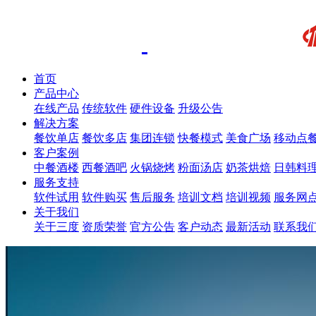
首页
产品中心
在线产品
传统软件
硬件设备
升级公告
解决方案
餐饮单店
餐饮多店
集团连锁
快餐模式
美食广场
移动点
客户案例
中餐酒楼
西餐酒吧
火锅烧烤
粉面汤店
奶茶烘焙
日韩料
服务支持
软件试用
软件购买
售后服务
培训文档
培训视频
服务网
关于我们
关于三度
资质荣誉
官方公告
客户动态
最新活动
联系我