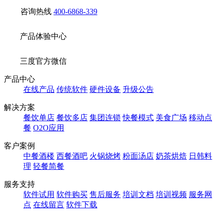
咨询热线
400-6868-339
产品体验中心
三度官方微信
产品中心
在线产品
传统软件
硬件设备
升级公告
解决方案
餐饮单店
餐饮多店
集团连锁
快餐模式
美食广场
移动点
餐
O2O应用
客户案例
中餐酒楼
西餐酒吧
火锅烧烤
粉面汤店
奶茶烘焙
日韩料
理
轻餐简餐
服务支持
软件试用
软件购买
售后服务
培训文档
培训视频
服务网
点
在线留言
软件下载