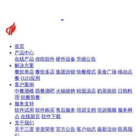
首页
产品中心
在线产品
传统软件
硬件设备
升级公告
解决方案
餐饮单店
餐饮多店
集团连锁
快餐模式
美食广场
移动点
餐
O2O应用
客户案例
中餐酒楼
西餐酒吧
火锅烧烤
粉面汤店
奶茶烘焙
日韩料
理
轻餐简餐
服务支持
软件试用
软件购买
售后服务
培训文档
培训视频
服务网
点
在线留言
软件下载
关于我们
关于三度
资质荣誉
官方公告
客户动态
最新活动
联系我
们